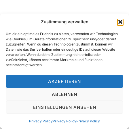
Zustimmung verwalten
Um dir ein optimales Erlebnis zu bieten, verwenden wir Technologien
wie Cookies, um Geräteinformationen zu speichern und/oder darauf
Privacy Policy
zuzugreifen. Wenn du diesen Technologien zustimmst, können wir
Copyright © 2026 s'taucht Dive Center
Daten wie das Surfverhalten oder eindeutige IDs auf dieser Website
verarbeiten. Wenn du deine Zustimmung nicht erteilst oder
Inspiro Theme
von
WPZOOM
zurückziehst, können bestimmte Merkmale und Funktionen
beeinträchtigt werden.
AKZEPTIEREN
ABLEHNEN
EINSTELLUNGEN ANSEHEN
Privacy Policy
Privacy Policy
Privacy Policy