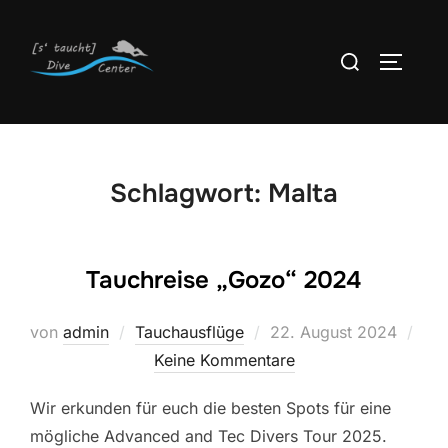
Zum
Inhalt
Suchen
SEITEN
springen
nach:
Schlagwort:
Malta
Tauchreise „Gozo“ 2024
Veröffentlicht
von
admin
Tauchausflüge
22. August 2024
am
Keine Kommentare
Wir erkunden für euch die besten Spots für eine
mögliche Advanced and Tec Divers Tour 2025.