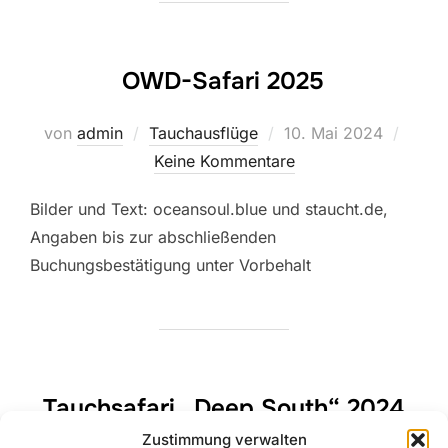
OWD-Safari 2025
Veröffentlicht
von
admin
Tauchausflüge
10. Mai 2024
am
Keine Kommentare
Bilder und Text: oceansoul.blue und staucht.de,
Angaben bis zur abschließenden
Buchungsbestätigung unter Vorbehalt
Tauchsafari „Deep South“ 2024
Zustimmung verwalten