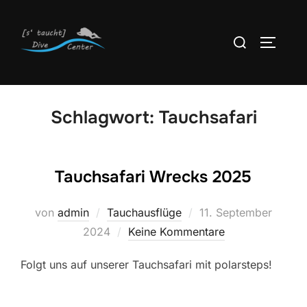
Zum
Inhalt
Suchen
SEITEN
springen
nach:
Schlagwort:
Tauchsafari
Tauchsafari Wrecks 2025
Veröffentlicht
von
admin
Tauchausflüge
11. September
am
2024
Keine Kommentare
Folgt uns auf unserer Tauchsafari mit polarsteps!