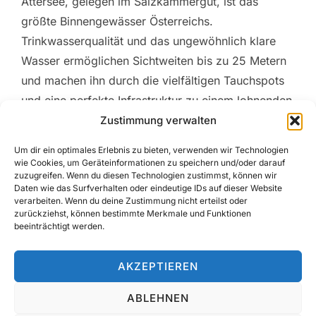
Attersee, gelegen im Salzkammergut, ist das
größte Binnengewässer Österreichs.
Trinkwasserqualität und das ungewöhnlich klare
Wasser ermöglichen Sichtweiten bis zu 25 Metern
und machen ihn durch die vielfältigen Tauchspots
und eine perfekte Infrastruktur zu einem lohnenden
Ziel für Sport- und Techtaucher. Von uns in gut
Zustimmung verwalten
dreieinhalb Stunden bequem …
Um dir ein optimales Erlebnis zu bieten, verwenden wir Technologien
wie Cookies, um Geräteinformationen zu speichern und/oder darauf
zuzugreifen. Wenn du diesen Technologien zustimmst, können wir
ÜBER „TAUCHAUSFLUG ATTERSEE
MEHR
LESEN
Daten wie das Surfverhalten oder eindeutige IDs auf dieser Website
verarbeiten. Wenn du deine Zustimmung nicht erteilst oder
zurückziehst, können bestimmte Merkmale und Funktionen
beeinträchtigt werden.
AKZEPTIEREN
ABLEHNEN
Privacy Policy