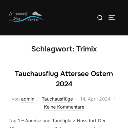
Zum
Inhalt
Suchen
SEITEN
springen
nach:
Schlagwort:
Trimix
Tauchausflug Attersee Ostern
2024
Veröffentlicht
von
admin
Tauchausflüge
14. April 2024
am
Keine Kommentare
Tag 1 – Anreise und Tauchplatz Nussdorf Der