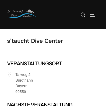
Zum
Inhalt
Suchen
SEITEN
springen
nach:
s’taucht Dive Center
VERANSTALTUNGSORT
Talweg 2
Burgthann
Bayern
90559
NÄCHSTE VERANSTALTUNG