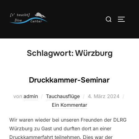
Zum
Inhalt
Suchen
SEITEN
springen
nach:
Schlagwort:
Würzburg
Druckkammer-Seminar
Veröffentlicht
von
admin
Tauchausflüge
4. März 2024
am
Ein Kommentar
Wir waren wieder bei unseren Freunden der DLRG
Würzburg zu Gast und durften dort an einer
Druckkammerfahrt teilnehmen. Dies war der